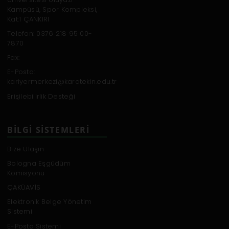
Kampüsü, Spor Kompleksi,
Kat:1 ÇANKIRI
Telefon: 0376 218 95 00-
7870
Fax:
E-Posta:
kariyermerkezi@karatekin.edu.tr
Erişilebilirlik Desteği
BILGI SISTEMLERI
Bize Ulaşın
Bologna Eşgüdüm
Komisyonu
ÇAKÜAVİS
Elektronik Belge Yönetim
Sistemi
E-Posta Sistemi