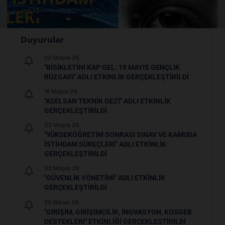
Duyurular
20 Mayıs 26
"BİSİKLETİNİ KAP GEL: 19 MAYIS GENÇLİK
RÜZGARI" ADLI ETKİNLİK GERÇEKLEŞTİRİLDİ
18 Mayıs 26
"ASELSAN TEKNİK GEZİ" ADLI ETKİNLİK
GERÇEKLEŞTİRİLDİ
03 Mayıs 26
"YÜKSEKÖĞRETİM SONRASI SINAV VE KAMUDA
İSTİHDAM SÜREÇLERİ" ADLI ETKİNLİK
GERÇEKLEŞTİRİLDİ
03 Mayıs 26
"GÜVENLİK YÖNETİMİ" ADLI ETKİNLİK
GERÇEKLEŞTİRİLDİ
30 Nisan 26
"GİRİŞİM, GİRİŞİMCİLİK, İNOVASYON, KOSGEB
DESTEKLERİ" ETKİNLİĞİ GERÇEKLEŞTİRİLDİ