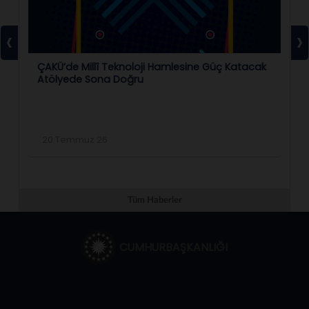
‹
›
ÇAKÜ’de Millî Teknoloji Hamlesine Güç Katacak
ÇA
Atölyede Sona Doğru
Bi
20 Temmuz 26
2
Tüm Haberler
CUMHURBAŞKANLIĞI