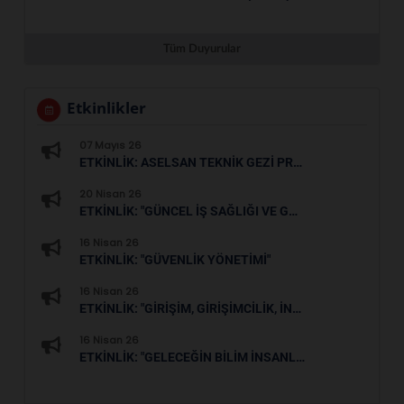
Tüm Duyurular
Etkinlikler
07 Mayıs 26
ETKİNLİK: ASELSAN TEKNİK GEZİ PROGRAMI
20 Nisan 26
ETKİNLİK: "GÜNCEL İŞ SAĞLIĞI VE GÜVENLİĞİ"
16 Nisan 26
ETKİNLİK: "GÜVENLİK YÖNETİMİ"
16 Nisan 26
ETKİNLİK: "GİRİŞİM, GİRİŞİMCİLİK, İNOVASYON, KOSGEB DESTEKLERİ"
16 Nisan 26
ETKİNLİK: "GELECEĞİN BİLİM İNSANLARIYLA ÇAKÜ SENATOSU"