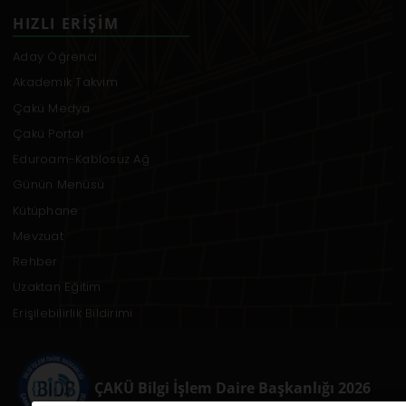
HIZLI ERIŞIM
Aday Öğrenci
Akademik Takvim
Çakü Medya
Çakü Portal
Eduroam-Kablosuz Ağ
Günün Menüsü
Kütüphane
Mevzuat
Rehber
Uzaktan Eğitim
Erişilebilirlik Bildirimi
ÇAKÜ Bilgi İşlem Daire Başkanlığı 2026