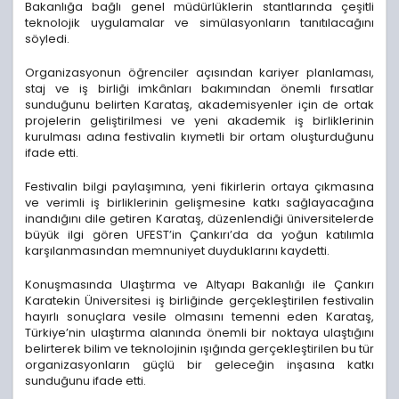
Bakanlığa bağlı genel müdürlüklerin stantlarında çeşitli
teknolojik uygulamalar ve simülasyonların tanıtılacağını
söyledi.
Organizasyonun öğrenciler açısından kariyer planlaması,
staj ve iş birliği imkânları bakımından önemli fırsatlar
sunduğunu belirten Karataş, akademisyenler için de ortak
projelerin geliştirilmesi ve yeni akademik iş birliklerinin
kurulması adına festivalin kıymetli bir ortam oluşturduğunu
ifade etti.
Festivalin bilgi paylaşımına, yeni fikirlerin ortaya çıkmasına
ve verimli iş birliklerinin gelişmesine katkı sağlayacağına
inandığını dile getiren Karataş, düzenlendiği üniversitelerde
büyük ilgi gören UFEST’in Çankırı’da da yoğun katılımla
karşılanmasından memnuniyet duyduklarını kaydetti.
Konuşmasında Ulaştırma ve Altyapı Bakanlığı ile Çankırı
Karatekin Üniversitesi iş birliğinde gerçekleştirilen festivalin
hayırlı sonuçlara vesile olmasını temenni eden Karataş,
Türkiye’nin ulaştırma alanında önemli bir noktaya ulaştığını
belirterek bilim ve teknolojinin ışığında gerçekleştirilen bu tür
organizasyonların güçlü bir geleceğin inşasına katkı
sunduğunu ifade etti.