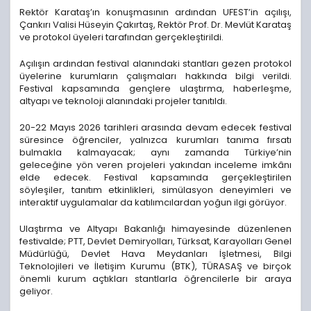
Rektör Karataş’ın konuşmasının ardından UFEST’in açılışı,
Çankırı Valisi Hüseyin Çakırtaş, Rektör Prof. Dr. Mevlüt Karataş
ve protokol üyeleri tarafından gerçekleştirildi.
Açılışın ardından festival alanındaki stantları gezen protokol
üyelerine kurumların çalışmaları hakkında bilgi verildi.
Festival kapsamında gençlere ulaştırma, haberleşme,
altyapı ve teknoloji alanındaki projeler tanıtıldı.
20-22 Mayıs 2026 tarihleri arasında devam edecek festival
süresince öğrenciler, yalnızca kurumları tanıma fırsatı
bulmakla kalmayacak; aynı zamanda Türkiye’nin
geleceğine yön veren projeleri yakından inceleme imkânı
elde edecek. Festival kapsamında gerçekleştirilen
söyleşiler, tanıtım etkinlikleri, simülasyon deneyimleri ve
interaktif uygulamalar da katılımcılardan yoğun ilgi görüyor.
Ulaştırma ve Altyapı Bakanlığı himayesinde düzenlenen
festivalde; PTT, Devlet Demiryolları, Türksat, Karayolları Genel
Müdürlüğü, Devlet Hava Meydanları İşletmesi, Bilgi
Teknolojileri ve İletişim Kurumu (BTK), TÜRASAŞ ve birçok
önemli kurum açtıkları stantlarla öğrencilerle bir araya
geliyor.