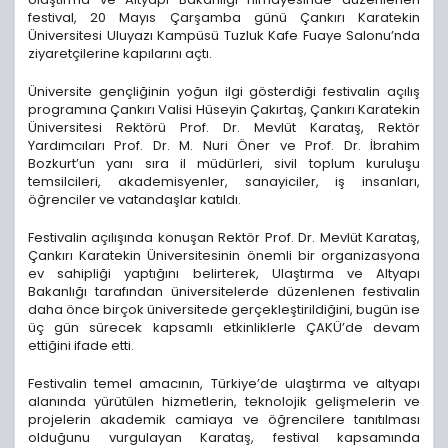
festival, 20 Mayıs Çarşamba günü Çankırı Karatekin
Üniversitesi Uluyazı Kampüsü Tuzluk Kafe Fuaye Salonu’nda
ziyaretçilerine kapılarını açtı.
Üniversite gençliğinin yoğun ilgi gösterdiği festivalin açılış
programına Çankırı Valisi Hüseyin Çakırtaş, Çankırı Karatekin
Üniversitesi Rektörü Prof. Dr. Mevlüt Karataş, Rektör
Yardımcıları Prof. Dr. M. Nuri Öner ve Prof. Dr. İbrahim
Bozkurt’un yanı sıra il müdürleri, sivil toplum kuruluşu
temsilcileri, akademisyenler, sanayiciler, iş insanları,
öğrenciler ve vatandaşlar katıldı.
Festivalin açılışında konuşan Rektör Prof. Dr. Mevlüt Karataş,
Çankırı Karatekin Üniversitesinin önemli bir organizasyona
ev sahipliği yaptığını belirterek, Ulaştırma ve Altyapı
Bakanlığı tarafından üniversitelerde düzenlenen festivalin
daha önce birçok üniversitede gerçekleştirildiğini, bugün ise
üç gün sürecek kapsamlı etkinliklerle ÇAKÜ’de devam
ettiğini ifade etti.
Festivalin temel amacının, Türkiye’de ulaştırma ve altyapı
alanında yürütülen hizmetlerin, teknolojik gelişmelerin ve
projelerin akademik camiaya ve öğrencilere tanıtılması
olduğunu vurgulayan Karataş, festival kapsamında